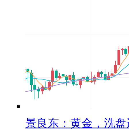
景良东：黄金，洗盘还.