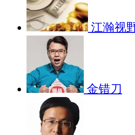
江瀚视
金错刀