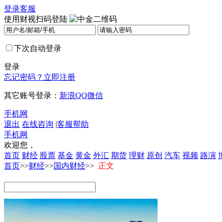
登录
客服
使用财视扫码登陆
下次自动登录
登录
忘记密码？
立即注册
其它账号登录：
新浪
QQ
微信
手机网
退出
在线咨询
|
客服帮助
手机网
欢迎您，
首页
财经
股票
基金
黄金
外汇
期货
理财
原创
汽车
视频
路演
首页
>>
财经
>>
国内财经
>>
正文