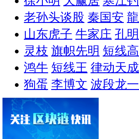
徐小明
天赢居
寒江钓
老孙头谈股
秦国安
龍
山东虎子
牛家庄
孔明
灵枝
旗帜先明
短线高
鸿牛
短线王
律动天成
狗蛋
李博文
波段龙一