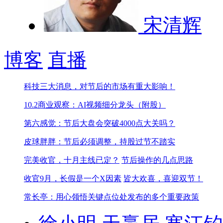
宋清辉
博客
直播
科技三大消息，对节后的市场有重大影响！
10.2商业观察：AI视频细分龙头（附股）
第六感觉：节后大盘会突破4000点大关吗？
皮球胖胖：节后必须调整，持股过节不踏实
完美收官，十月主线已定？
节后操作的几点思路
收官9月，长假是一个X因素
皆大欢喜，喜迎双节！
常长亭：用心领悟关键点位处发布的多个重要政策