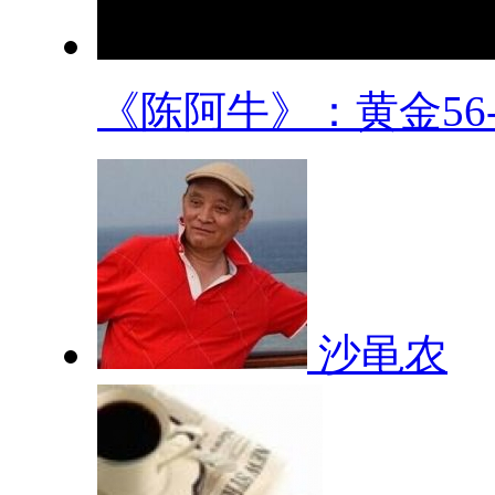
《陈阿牛》：黄金56-5.
沙黾农