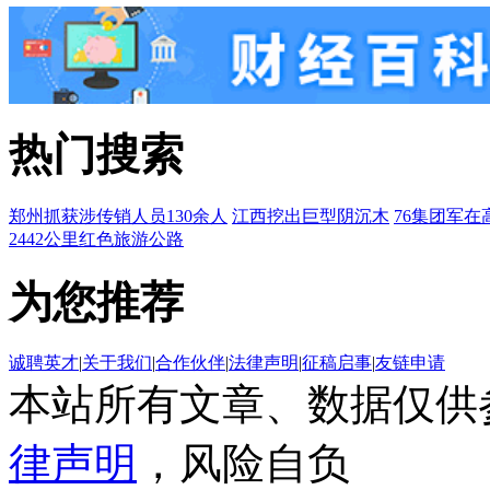
热门搜索
郑州抓获涉传销人员130余人
江西挖出巨型阴沉木
76集团军在
2442公里红色旅游公路
为您推荐
诚聘英才
|
关于我们
|
合作伙伴
|
法律声明
|
征稿启事
|
友链申请
本站所有文章、数据仅供
律声明
，风险自负