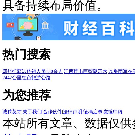
具备持续布局价值。
热门搜索
郑州抓获涉传销人员130余人
江西挖出巨型阴沉木
76集团军在
2442公里红色旅游公路
为您推荐
诚聘英才
|
关于我们
|
合作伙伴
|
法律声明
|
征稿启事
|
友链申请
本站所有文章、数据仅供