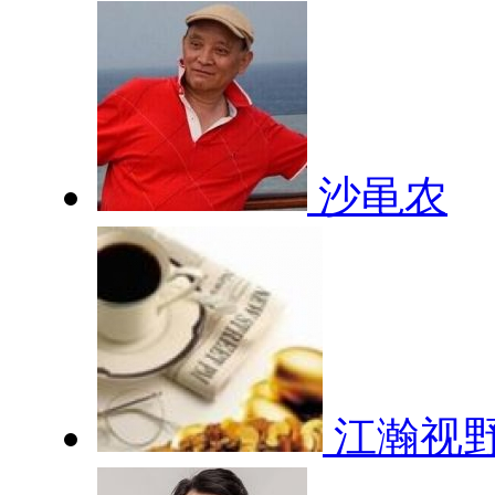
沙黾农
江瀚视