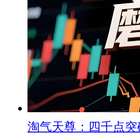
淘气天尊：四千点突破.