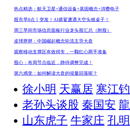
热点精选：航天卫星+通信设备+基因概念+消费电子
股市早8点丨突发！AI盛宴遭遇大空头掀桌子！
周三早间市场信息
面板行业龙头股汇总（附股）
皮球胖胖：中国崛起概念轮流主导大盘
观察移动支撑区有效得失，一颗红心两手准备
股心：布局节点临近，静待调整完成！
第六感觉：如何解读大盘的缩量回落呢？
徐小明
天赢居
寒江钓
老孙头谈股
秦国安
龍
山东虎子
牛家庄
孔明