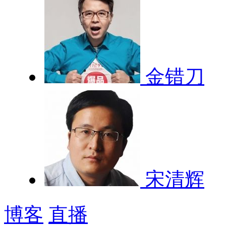
金错刀
宋清辉
博客
直播