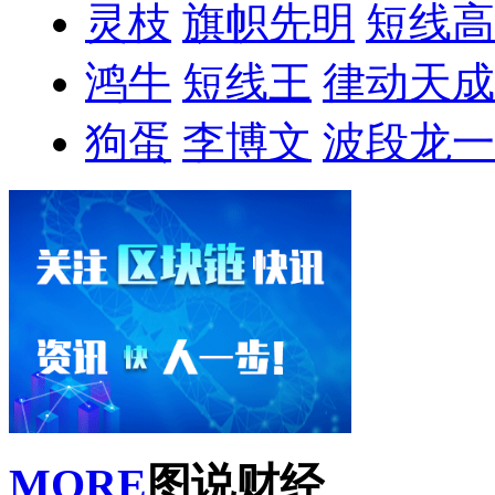
灵枝
旗帜先明
短线高
鸿牛
短线王
律动天成
狗蛋
李博文
波段龙一
MORE
图说财经