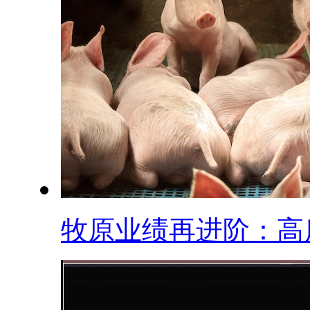
牧原业绩再进阶：高质.