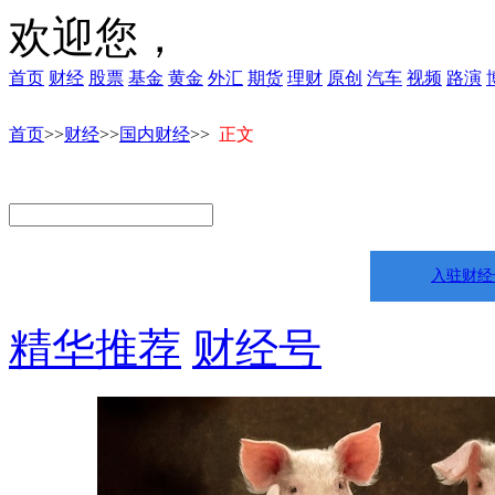
欢迎您，
首页
财经
股票
基金
黄金
外汇
期货
理财
原创
汽车
视频
路演
首页
>>
财经
>>
国内财经
>>
正文
入驻财经
精华推荐
财经号