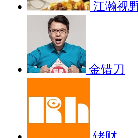
江瀚视
金错刀
铑财