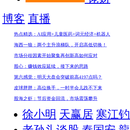
博客
直播
热点精选：AI应用+儿童医药+词元经济+机器人
海西一狼：两个主升浪梯队，开启高低切换！
市场分歧因素开始聚集
再创新高如何应对
股心：赚钱效应延续，接下来的思路
第六感觉：明天大盘会突破前高4197点吗？
皮球胖胖：高位换手，一时半会儿跌不下来
股海之虾：节后资金回流，市场震荡攀升
徐小明
天赢居
寒江钓
老孙头谈股
秦国安
龍