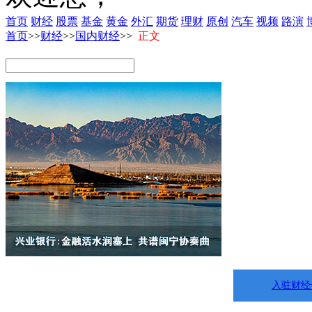
首页
财经
股票
基金
黄金
外汇
期货
理财
原创
汽车
视频
路演
首页
>>
财经
>>
国内财经
>>
正文
入驻财经