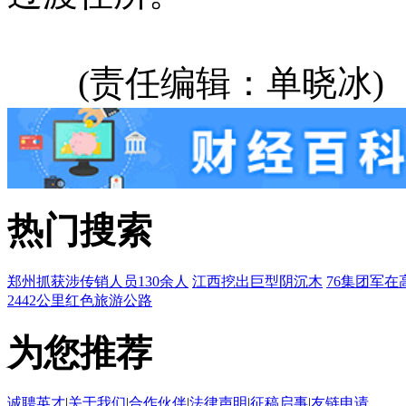
(责任编辑：单晓冰)
热门搜索
郑州抓获涉传销人员130余人
江西挖出巨型阴沉木
76集团军在
2442公里红色旅游公路
为您推荐
诚聘英才
|
关于我们
|
合作伙伴
|
法律声明
|
征稿启事
|
友链申请