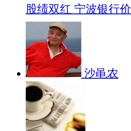
股绩双红 宁波银行价.
沙黾农