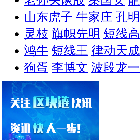
山东虎子
牛家庄
孔明
灵枝
旗帜先明
短线高
鸿牛
短线王
律动天成
狗蛋
李博文
波段龙一