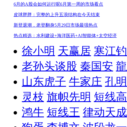
6月的A股会如何运行呢
6月第一周的市场看点
皮球胖胖：完整的上升五浪结构在今天结束
新登退潮，老登翻身
5月29日市场最强热点
热点精选：水利建设+海洋医药+AI智能体+太空经济
徐小明
天赢居
寒江钓
老孙头谈股
秦国安
龍
山东虎子
牛家庄
孔明
灵枝
旗帜先明
短线高
鸿牛
短线王
律动天成