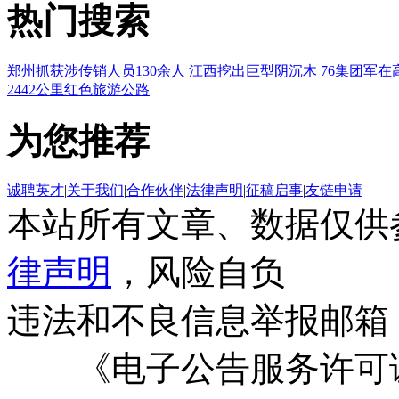
热门搜索
郑州抓获涉传销人员130余人
江西挖出巨型阴沉木
76集团军在
2442公里红色旅游公路
为您推荐
诚聘英才
|
关于我们
|
合作伙伴
|
法律声明
|
征稿启事
|
友链申请
本站所有文章、数据仅供
律声明
，风险自负
违法和不良信息举报邮箱
《电子公告服务许可证