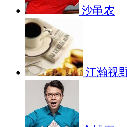
沙黾农
江瀚视