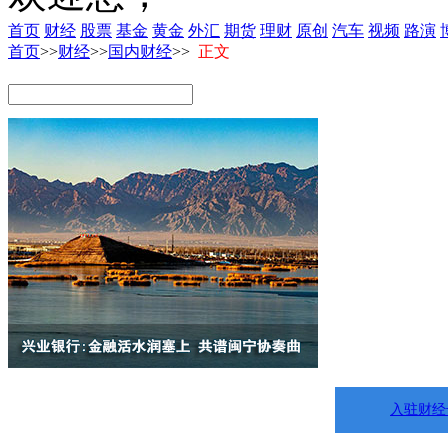
首页
财经
股票
基金
黄金
外汇
期货
理财
原创
汽车
视频
路演
首页
>>
财经
>>
国内财经
>>
正文
入驻财经