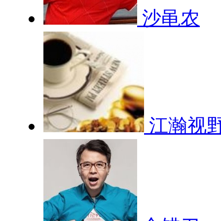
沙黾农
江瀚视