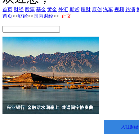
首页
财经
股票
基金
黄金
外汇
期货
理财
原创
汽车
视频
路演
首页
>>
财经
>>
国内财经
>>
正文
入驻财经