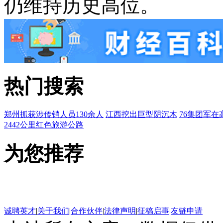
仍维持历史高位。
热门搜索
郑州抓获涉传销人员130余人
江西挖出巨型阴沉木
76集团军在
2442公里红色旅游公路
为您推荐
诚聘英才
|
关于我们
|
合作伙伴
|
法律声明
|
征稿启事
|
友链申请