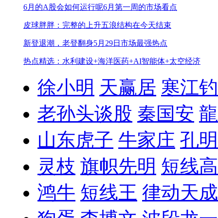
6月的A股会如何运行呢
6月第一周的市场看点
皮球胖胖：完整的上升五浪结构在今天结束
新登退潮，老登翻身
5月29日市场最强热点
热点精选：水利建设+海洋医药+AI智能体+太空经济
徐小明
天赢居
寒江钓
老孙头谈股
秦国安
龍
山东虎子
牛家庄
孔明
灵枝
旗帜先明
短线高
鸿牛
短线王
律动天成