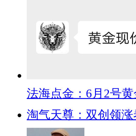
法海点金：6月2号黄金
淘气天尊：双创领涨卷