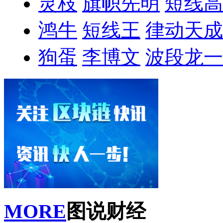
灵枝
旗帜先明
短线高
鸿牛
短线王
律动天成
狗蛋
李博文
波段龙一
MORE
图说财经