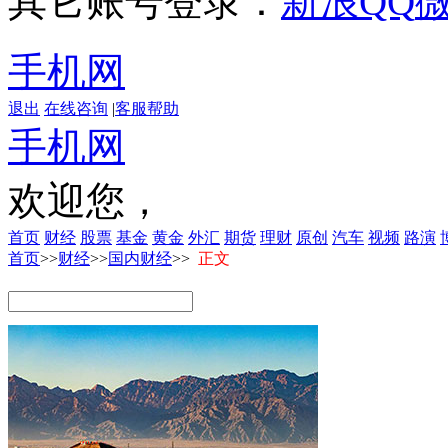
其它账号登录：
新浪
QQ
手机网
退出
在线咨询
|
客服帮助
手机网
欢迎您，
首页
财经
股票
基金
黄金
外汇
期货
理财
原创
汽车
视频
路演
首页
>>
财经
>>
国内财经
>>
正文