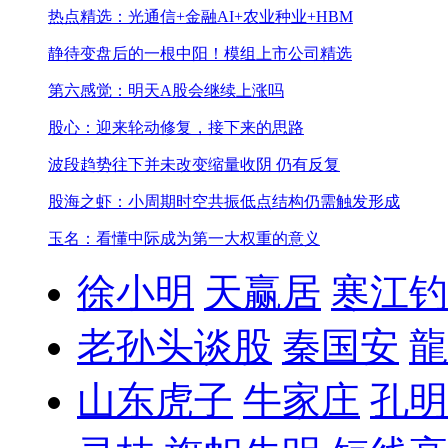
热点精选：光通信+金融AI+农业种业+HBM
静待变盘后的一根中阳！
模组上市公司精选
第六感觉：明天A股会继续上涨吗
股心：迎来轮动修复，接下来的思路
波段趋势往下并未改变
缩量收阴 仍有反复
股海之虾：小周期时空共振低点结构仍需触发形成
玉名：看懂中际成为第一大权重的意义
徐小明
天赢居
寒江钓
老孙头谈股
秦国安
龍
山东虎子
牛家庄
孔明