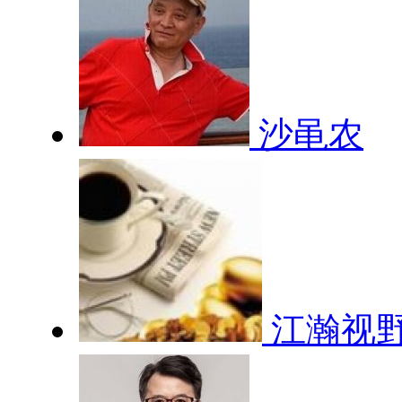
沙黾农
江瀚视