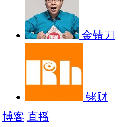
金错刀
铑财
博客
直播