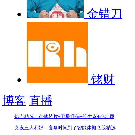
金错刀
铑财
博客
直播
热点精选：存储芯片+卫星通信+维生素+小金属
突发三大利好，变盘时间到了
智能体概念股精选