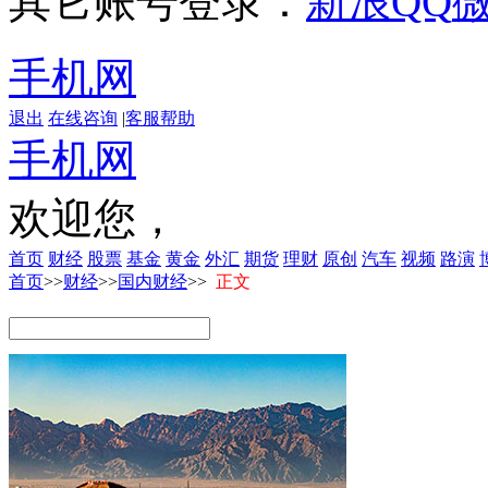
其它账号登录：
新浪
QQ
手机网
退出
在线咨询
|
客服帮助
手机网
欢迎您，
首页
财经
股票
基金
黄金
外汇
期货
理财
原创
汽车
视频
路演
首页
>>
财经
>>
国内财经
>>
正文