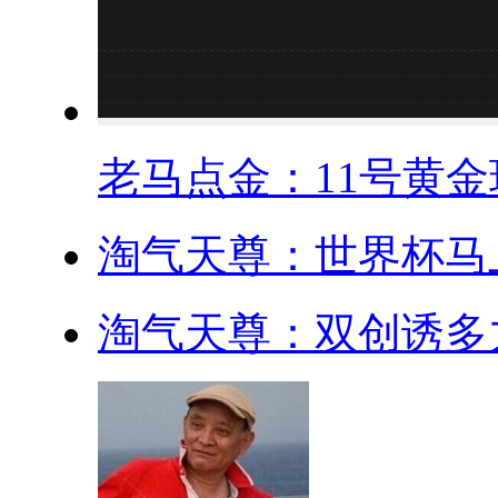
老马点金：11号黄金现
淘气天尊：世界杯马上
淘气天尊：双创诱多力