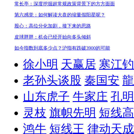
常长亭：深度挖掘超常规政策背景下的方方面面
第六感觉：如何解读大盘的缩量假阳星呢？
股心：高位分化加剧，接下来的思路
皮球胖胖：机会已经开始向多头倾斜
如今指数到底多少点？
沪指有跌破3900的可能
徐小明
天赢居
寒江钓
老孙头谈股
秦国安
龍
山东虎子
牛家庄
孔明
灵枝
旗帜先明
短线高
鸿牛
短线王
律动天成