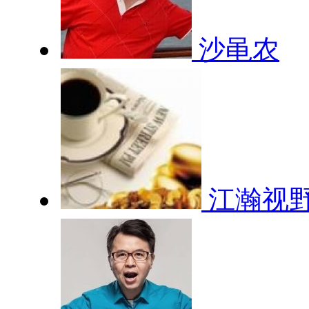
沙黾农
江瀚视