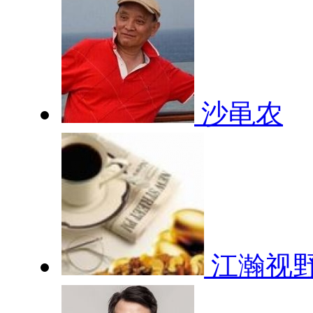
沙黾农
江瀚视