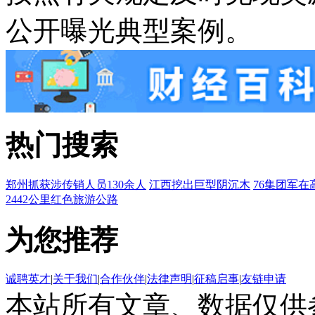
公开曝光典型案例。
热门搜索
郑州抓获涉传销人员130余人
江西挖出巨型阴沉木
76集团军在
2442公里红色旅游公路
为您推荐
诚聘英才
|
关于我们
|
合作伙伴
|
法律声明
|
征稿启事
|
友链申请
本站所有文章、数据仅供