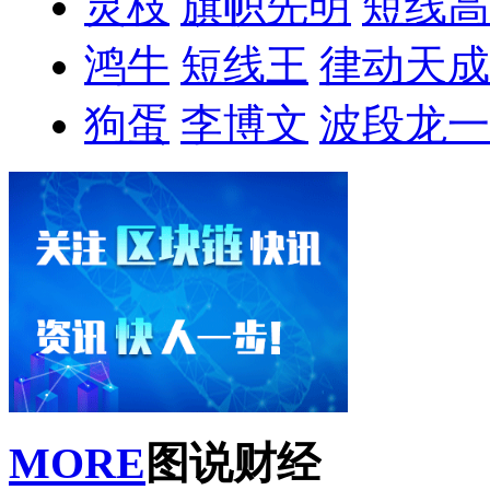
灵枝
旗帜先明
短线高
鸿牛
短线王
律动天成
狗蛋
李博文
波段龙一
MORE
图说财经