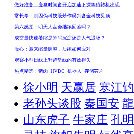
做好准备，变盘时间窗开启
加速下探等待转机出现
常长亭：别因伪科技股炒作误判含金科技见顶
第六感觉：明天大盘会继续回落吗？
成交量快速萎缩是筹码沉淀还是人气退场？
股心：迎来缩量调整，后续如何应对
观察小型日线上升趋势线的有效得失
热点精选：猪肉+HVDC+机器人+存储芯片
徐小明
天赢居
寒江钓
老孙头谈股
秦国安
龍
山东虎子
牛家庄
孔明