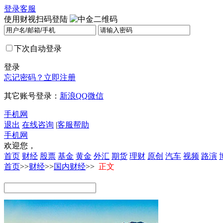
登录
客服
使用财视扫码登陆
下次自动登录
登录
忘记密码？
立即注册
其它账号登录：
新浪
QQ
微信
手机网
退出
在线咨询
|
客服帮助
手机网
欢迎您，
首页
财经
股票
基金
黄金
外汇
期货
理财
原创
汽车
视频
路演
首页
>>
财经
>>
国内财经
>>
正文