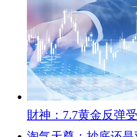
財神：7.7黄金反弹受.
淘气天尊：抄底还是