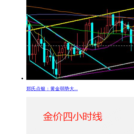
郑氏点银：黄金弱势大...