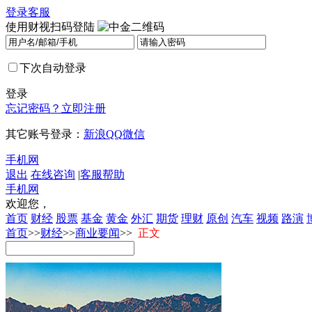
登录
客服
使用财视扫码登陆
下次自动登录
登录
忘记密码？
立即注册
其它账号登录：
新浪
QQ
微信
手机网
退出
在线咨询
|
客服帮助
手机网
欢迎您，
首页
财经
股票
基金
黄金
外汇
期货
理财
原创
汽车
视频
路演
首页
>>
财经
>>
商业要闻
>>
正文