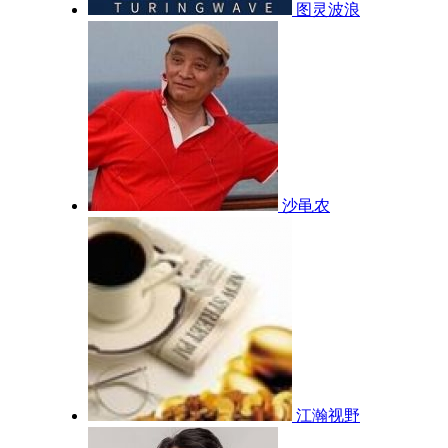
图灵波浪
沙黾农
江瀚视野