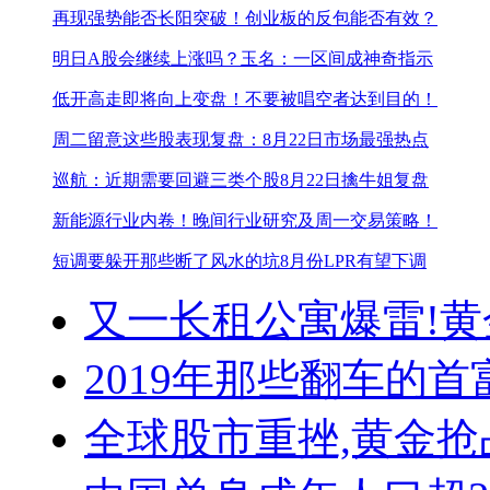
再现强势能否长阳突破！
创业板的反包能否有效？
明日A股会继续上涨吗？
玉名：一区间成神奇指示
低开高走即将向上变盘！
不要被唱空者达到目的！
周二留意这些股表现
复盘：8月22日市场最强热点
巡航：近期需要回避三类个股
8月22日擒牛姐复盘
新能源行业内卷！
晚间行业研究及周一交易策略！
短调要躲开那些断了风水的坑
8月份LPR有望下调
又一长租公寓爆雷!
黄
2019年那些翻车的首
全球股市重挫,黄金抢