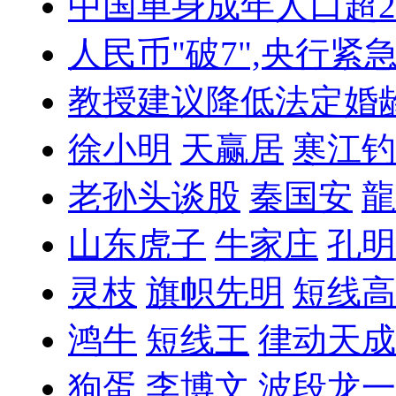
中国单身成年人口超
人民币"破7",央行紧
教授建议降低法定婚
徐小明
天赢居
寒江钓
老孙头谈股
秦国安
龍
山东虎子
牛家庄
孔明
灵枝
旗帜先明
短线高
鸿牛
短线王
律动天成
狗蛋
李博文
波段龙一