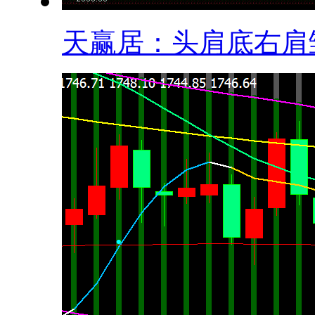
天赢居：头肩底右肩雏.