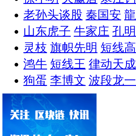
老孙头谈股
秦国安
龍
山东虎子
牛家庄
孔明
灵枝
旗帜先明
短线高
鸿牛
短线王
律动天成
狗蛋
李博文
波段龙一