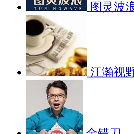
图灵波
江瀚视
金错刀