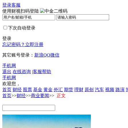
登录
客服
使用财视扫码登陆
下次自动登录
登录
忘记密码？
立即注册
其它账号登录：
新浪
QQ
微信
手机网
退出
在线咨询
|
客服帮助
手机网
欢迎您，
首页
财经
股票
基金
黄金
外汇
期货
理财
原创
汽车
视频
路演
首页
>>
财经
>>
商业要闻
>>
正文