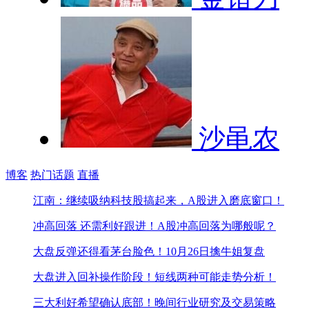
沙黾农
博客
热门话题
直播
江南：继续吸纳科技股
搞起来，A股进入磨底窗口！
冲高回落 还需利好跟进！
A股冲高回落为哪般呢？
大盘反弹还得看茅台脸色！
10月26日擒牛姐复盘
大盘进入回补操作阶段！
短线两种可能走势分析！
三大利好希望确认底部！
晚间行业研究及交易策略