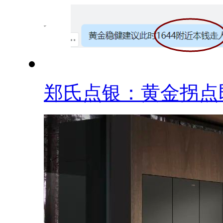
郑氏点银：黄金拐点即.