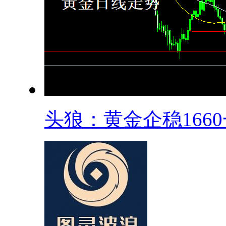
头狼：黄金企稳1660一