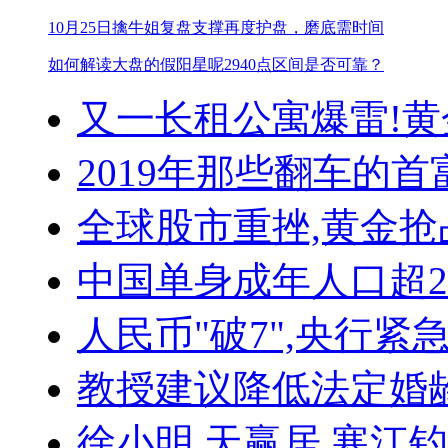
10月25日擒牛姐复盘
支撑再度护盘，磨底需时间
如何解读大盘的假阳星呢
2940点区间是否可靠？
又一长租公寓爆雷!
黄
2019年那些翻车的首
全球股市重挫,黄金抢
中国单身成年人口超
人民币"破7",央行紧
教授建议降低法定婚
徐小明
天赢居
寒江钓