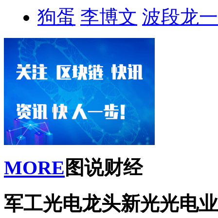
狗蛋
李博文
波段龙一
MORE
图说财经
军工光电龙头新光光电业