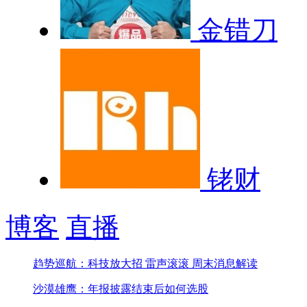
金错刀
铑财
博客
直播
趋势巡航：科技放大招 雷声滚滚 周末消息解读
沙漠雄鹰：年报披露结束后如何选股