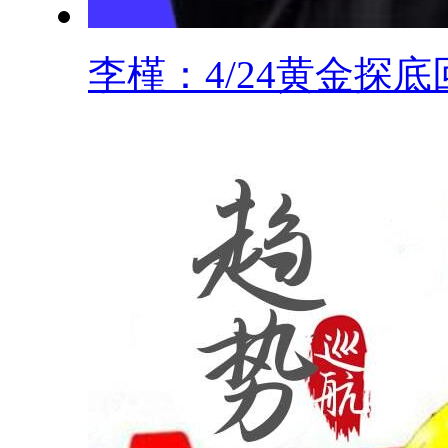
李槿：4/24黄金探底回.