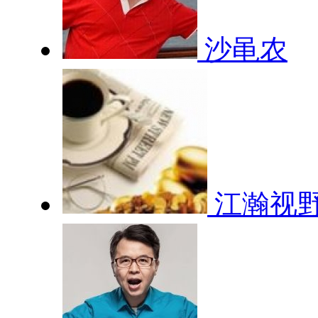
沙黾农
江瀚视