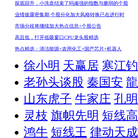
探底回升，小洗盘结束了吗
顽强的指数与脆弱的个股
业绩披露密集期 个股分化加大
风格转换已在进行时
市场分歧将继续加大
热点信息+个股公告
高且低，打开低吸窗口
CPU龙头股精选
热点精选：清洁能源+农用化工+国产芯片+机器人
徐小明
天赢居
寒江钓
老孙头谈股
秦国安
龍
山东虎子
牛家庄
孔明
灵枝
旗帜先明
短线高
鸿牛
短线王
律动天成