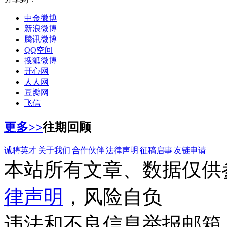
中金微博
新浪微博
腾讯微博
QQ空间
搜狐微博
开心网
人人网
豆瓣网
飞信
更多>>
往期回顾
诚聘英才
|
关于我们
|
合作伙伴
|
法律声明
|
征稿启事
|
友链申请
本站所有文章、数据仅供
律声明
，风险自负
违法和不良信息举报邮箱