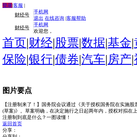
登录
|
客服
|
手机网
财经号
退出
在线咨询
|
客服帮助
手机网
财经号
欢迎您，
首页
|
财经
|
股票
|
数据
|
基金
|
保险
|
银行
|
债券
|
汽车
|
房产
|
图片要点
【注册制来了！】国务院会议通过《关于授权国务院在实施股
(草案)》。草案明确，在决定施行之日起两年内，授权对拟在
注册制到底是什么？一图读懂！
返回首页
分享：
分享到：