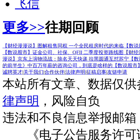
飞信
更多>>
往期回顾
【财经漫漫说】图解租售同权 一个全民租房时代的来临
【数说
【数说股市】证金公司、社保、QFII 二季度投资路线图
【财经
漫说】京东上演物流战：除名天天快递 拉黑圆通互怼苏宁
【数
的前半生》中百万年薪的咨询公司，到底是啥样的
【数说股市
诚聘英才
|
关于我们
|
合作伙伴
|
法律声明
|
征稿启事
|
友链申请
本站所有文章、数据仅供
律声明
，风险自负
违法和不良信息举报邮箱
《电子公告服务许可证