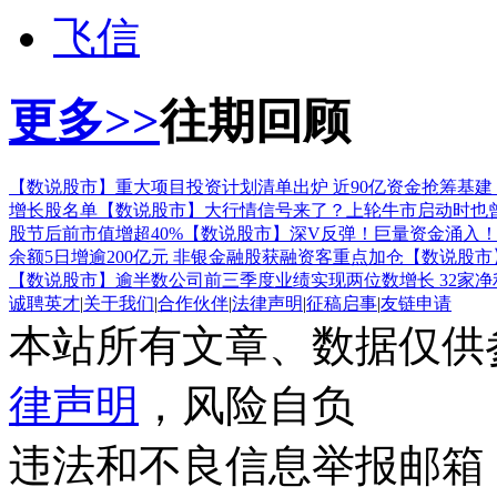
飞信
更多>>
往期回顾
【数说股市】重大项目投资计划清单出炉 近90亿资金抢筹基建
增长股名单
【数说股市】大行情信号来了？上轮牛市启动时也
股节后前市值增超40%
【数说股市】深V反弹！巨量资金涌入！杠
余额5日增逾200亿元 非银金融股获融资客重点加仓
【数说股市】
【数说股市】逾半数公司前三季度业绩实现两位数增长 32家
诚聘英才
|
关于我们
|
合作伙伴
|
法律声明
|
征稿启事
|
友链申请
本站所有文章、数据仅供
律声明
，风险自负
违法和不良信息举报邮箱