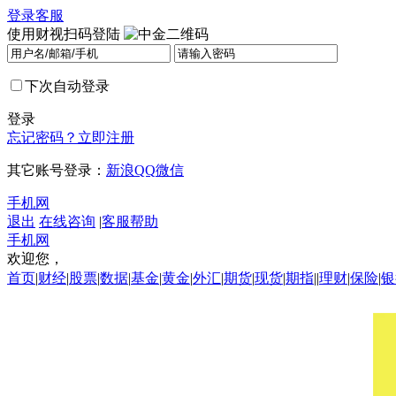
登录
客服
使用财视扫码登陆
下次自动登录
登录
忘记密码？
立即注册
其它账号登录：
新浪
QQ
微信
手机网
退出
在线咨询
|
客服帮助
手机网
欢迎您，
首页
|
财经
|
股票
|
数据
|
基金
|
黄金
|
外汇
|
期货
|
现货
|
期指
||
理财
|
保险
|
银