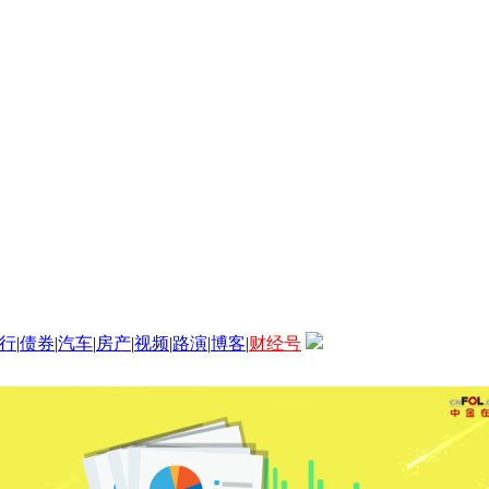
行
|
债券
|
汽车
|
房产
|
视频
|
路演
|
博客
|
财经号