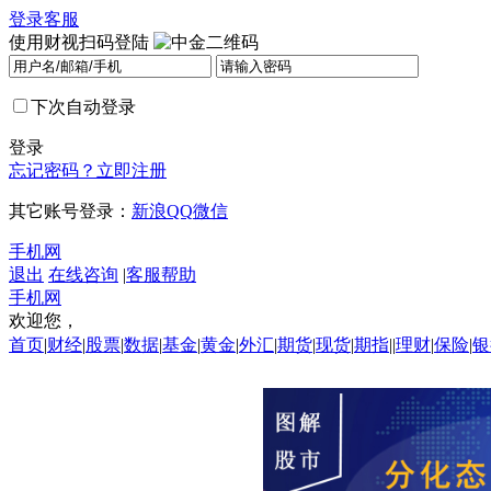
登录
客服
使用财视扫码登陆
下次自动登录
登录
忘记密码？
立即注册
其它账号登录：
新浪
QQ
微信
手机网
退出
在线咨询
|
客服帮助
手机网
欢迎您，
首页
|
财经
|
股票
|
数据
|
基金
|
黄金
|
外汇
|
期货
|
现货
|
期指
||
理财
|
保险
|
银