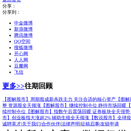
分享：
分享到：
中金微博
新浪微博
腾讯微博
QQ空间
搜狐微博
开心网
人人网
豆瓣网
飞信
更多>>
往期回顾
【图解股市】周期股成新杀跌主力 关注合适的核心资产
【图解
整 资源股全天领涨
【图解股市】继续控制仓位 静待市场回暖
【
续控制仓位
【图解股市】指数午后震荡回暖 证券板块全天强势
市】创业板指大涨超2% 辅助生殖全天领涨
【数说股市】全球疫
诚聘英才
|
关于我们
|
合作伙伴
|
法律声明
|
征稿启事
|
友链申请