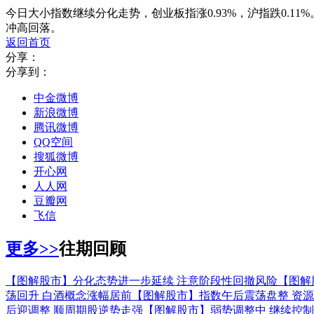
今日大小指数继续分化走势，创业板指涨0.93%，沪指跌0.
冲高回落。
返回首页
分享：
分享到：
中金微博
新浪微博
腾讯微博
QQ空间
搜狐微博
开心网
人人网
豆瓣网
飞信
更多>>
往期回顾
【图解股市】分化态势进一步延续 注意阶段性回撤风险
【图解
荡回升 白酒概念涨幅居前
【图解股市】指数午后震荡盘整 资
后迎调整 顺周期股逆势走强
【图解股市】弱势调整中 继续控