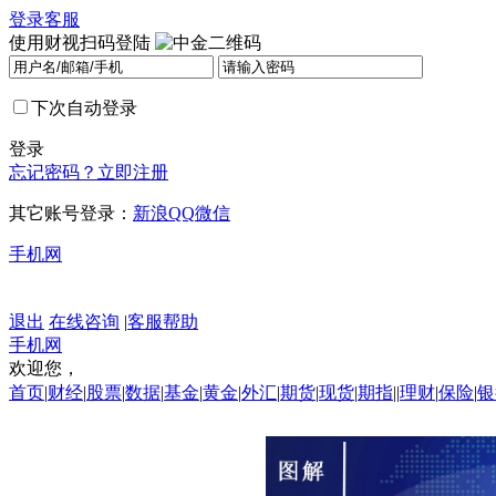
登录
客服
使用财视扫码登陆
下次自动登录
登录
忘记密码？
立即注册
其它账号登录：
新浪
QQ
微信
手机网
退出
在线咨询
|
客服帮助
手机网
欢迎您，
首页
|
财经
|
股票
|
数据
|
基金
|
黄金
|
外汇
|
期货
|
现货
|
期指
||
理财
|
保险
|
银