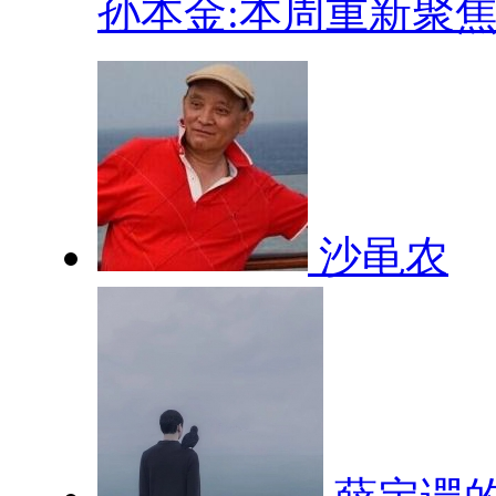
孙本金:本周重新聚焦.
沙黾农