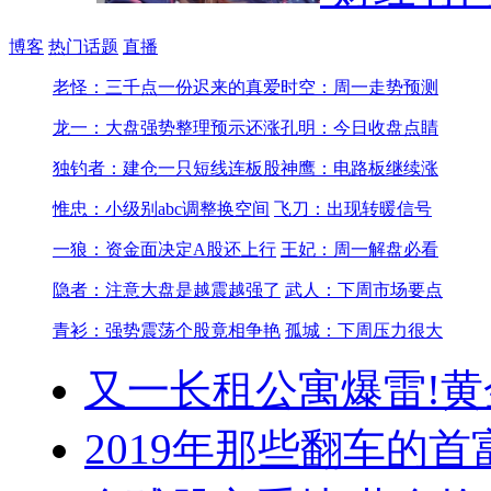
博客
热门话题
直播
老怪：三千点一份迟来的真爱
时空：周一走势预测
龙一：大盘强势整理预示还涨
孔明：今日收盘点睛
独钓者：建仓一只短线连板股
神鹰：电路板继续涨
惟忠：小级别abc调整换空间
飞刀：出现转暖信号
一狼：资金面决定A股还上行
王妃：周一解盘必看
隐者：注意大盘是越震越强了
武人：下周市场要点
青衫：强势震荡个股竟相争艳
孤城：下周压力很大
又一长租公寓爆雷!
黄
2019年那些翻车的首