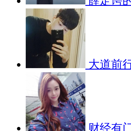
薛定谔
大道前
财经有