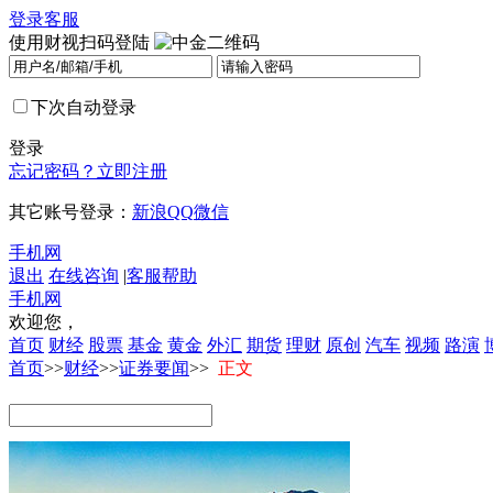
登录
客服
使用财视扫码登陆
下次自动登录
登录
忘记密码？
立即注册
其它账号登录：
新浪
QQ
微信
手机网
退出
在线咨询
|
客服帮助
手机网
欢迎您，
首页
财经
股票
基金
黄金
外汇
期货
理财
原创
汽车
视频
路演
首页
>>
财经
>>
证券要闻
>>
正文