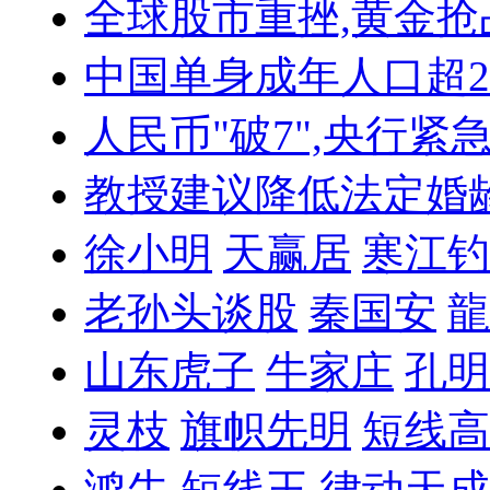
全球股市重挫,黄金抢
中国单身成年人口超
人民币"破7",央行紧
教授建议降低法定婚
徐小明
天赢居
寒江钓
老孙头谈股
秦国安
龍
山东虎子
牛家庄
孔明
灵枝
旗帜先明
短线高
鸿牛
短线王
律动天成