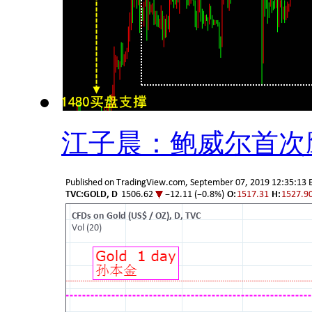
江子晨：鲍威尔首次鹰.