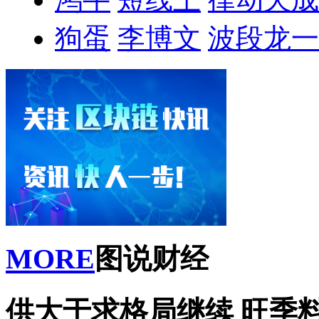
狗蛋
李博文
波段龙一
MORE
图说财经
供大于求格局继续 旺季