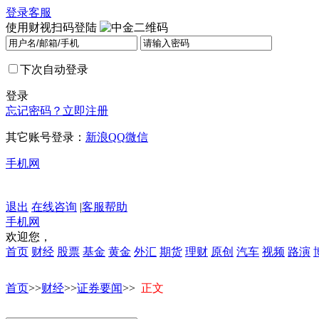
登录
客服
使用财视扫码登陆
下次自动登录
登录
忘记密码？
立即注册
其它账号登录：
新浪
QQ
微信
手机网
退出
在线咨询
|
客服帮助
手机网
欢迎您，
首页
财经
股票
基金
黄金
外汇
期货
理财
原创
汽车
视频
路演
首页
>>
财经
>>
证券要闻
>>
正文