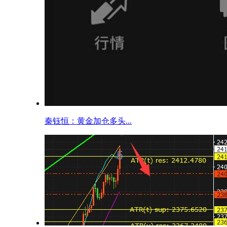
秦钰恒：黄金加仓多头...