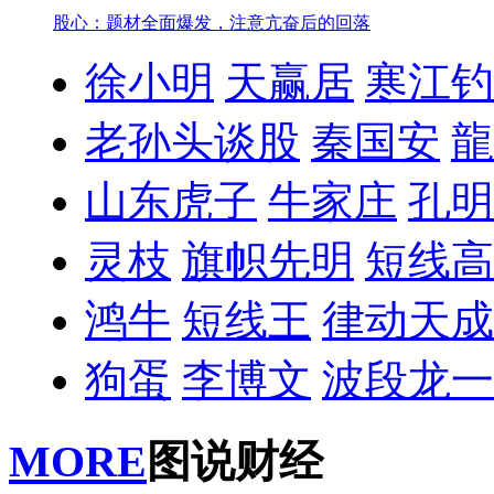
股心：题材全面爆发，注意亢奋后的回落
徐小明
天赢居
寒江钓
老孙头谈股
秦国安
龍
山东虎子
牛家庄
孔明
灵枝
旗帜先明
短线高
鸿牛
短线王
律动天成
狗蛋
李博文
波段龙一
MORE
图说财经