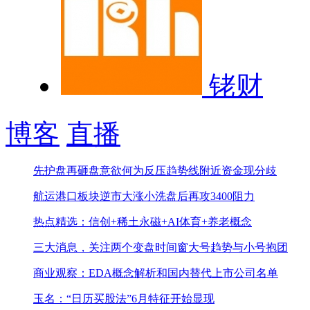
铑财
博客
直播
先护盘再砸盘意欲何为
反压趋势线附近资金现分歧
航运港口板块逆市大涨
小洗盘后再攻3400阻力
热点精选：信创+稀土永磁+AI体育+养老概念
三大消息，关注两个变盘时间窗
大号趋势与小号抱团
商业观察：EDA概念解析和国内替代上市公司名单
玉名：“日历买股法”6月特征开始显现