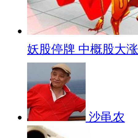
妖股停牌 中概股大涨 .
沙黾农