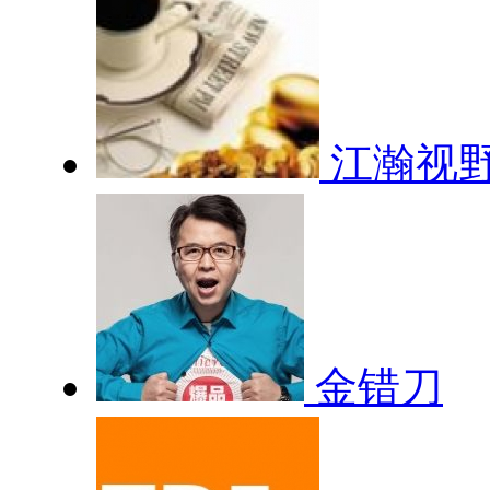
江瀚视
金错刀