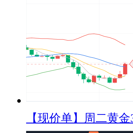
【现价单】周二黄金33