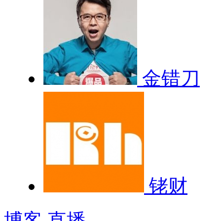
金错刀
铑财
博客
直播