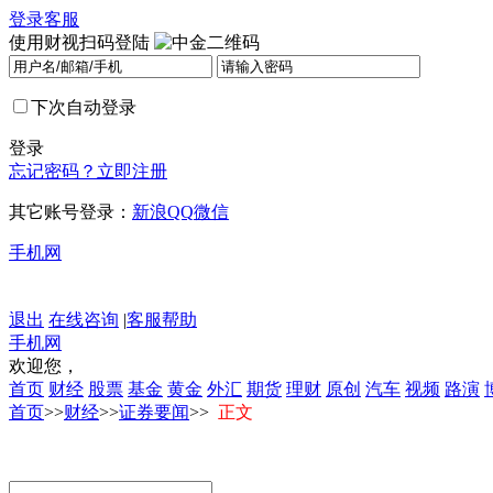
登录
客服
使用财视扫码登陆
下次自动登录
登录
忘记密码？
立即注册
其它账号登录：
新浪
QQ
微信
手机网
退出
在线咨询
|
客服帮助
手机网
欢迎您，
首页
财经
股票
基金
黄金
外汇
期货
理财
原创
汽车
视频
路演
首页
>>
财经
>>
证券要闻
>>
正文