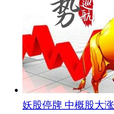
妖股停牌 中概股大涨 .