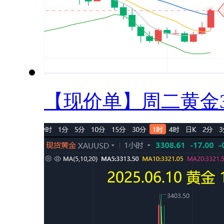
【现价单】周二黄金33