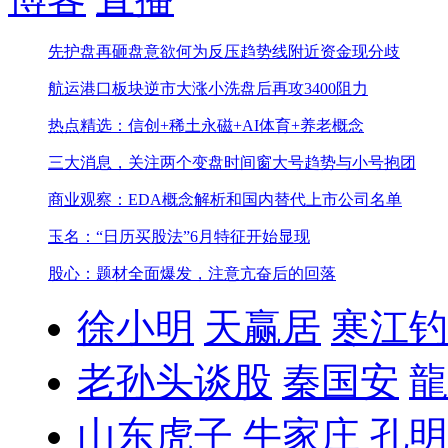
先护盘再砸盘意欲何为
反压趋势线附近资金现分歧
航运港口板块逆市大涨
小洗盘后再攻3400阻力
热点精选：信创+稀土永磁+AI体育+养老概念
三大消息，关注两个变盘时间窗
大号趋势与小号抱团
商业观察：EDA概念解析和国内替代上市公司名单
玉名：“日历买股法”6月特征开始显现
股心：题材全面爆发，注意亢奋后的回落
徐小明
天赢居
寒江钓
老孙头谈股
秦国安
龍
山东虎子
牛家庄
孔明