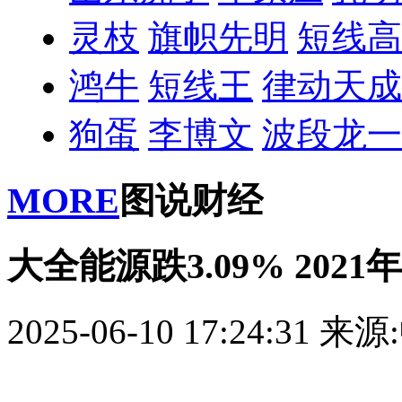
灵枝
旗帜先明
短线高
鸿牛
短线王
律动天成
狗蛋
李博文
波段龙一
MORE
图说财经
大全能源跌3.09% 2021
2025-06-10 17:24:31
来源