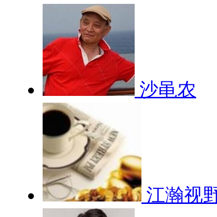
沙黾农
江瀚视