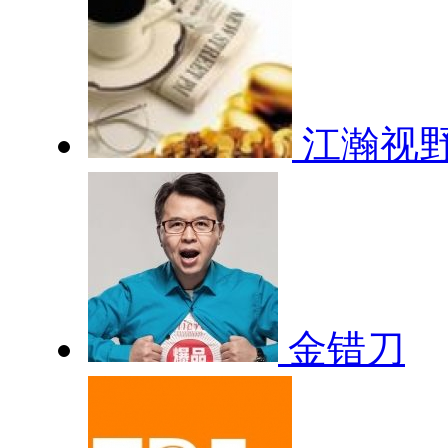
江瀚视
金错刀