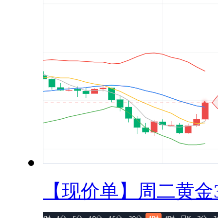
【现价单】周二黄金33