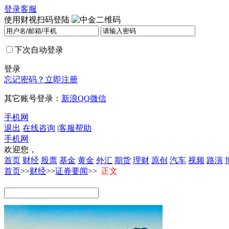
登录
客服
使用财视扫码登陆
下次自动登录
登录
忘记密码？
立即注册
其它账号登录：
新浪
QQ
微信
手机网
退出
在线咨询
|
客服帮助
手机网
欢迎您，
首页
财经
股票
基金
黄金
外汇
期货
理财
原创
汽车
视频
路演
首页
>>
财经
>>
证券要闻
>>
正文