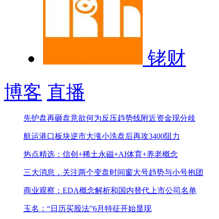
铑财
博客
直播
先护盘再砸盘意欲何为
反压趋势线附近资金现分歧
航运港口板块逆市大涨
小洗盘后再攻3400阻力
热点精选：信创+稀土永磁+AI体育+养老概念
三大消息，关注两个变盘时间窗
大号趋势与小号抱团
商业观察：EDA概念解析和国内替代上市公司名单
玉名：“日历买股法”6月特征开始显现