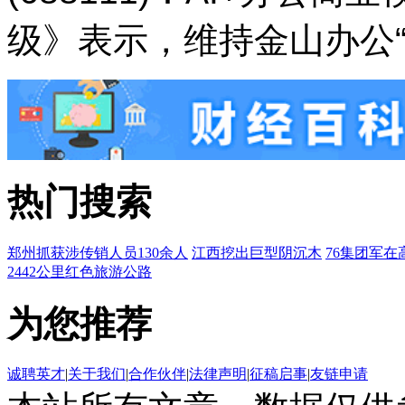
级》表示，维持金山办公“
热门搜索
郑州抓获涉传销人员130余人
江西挖出巨型阴沉木
76集团军在
2442公里红色旅游公路
为您推荐
诚聘英才
|
关于我们
|
合作伙伴
|
法律声明
|
征稿启事
|
友链申请