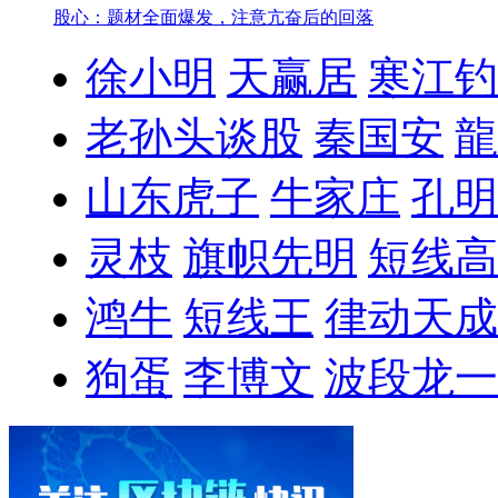
股心：题材全面爆发，注意亢奋后的回落
徐小明
天赢居
寒江钓
老孙头谈股
秦国安
龍
山东虎子
牛家庄
孔明
灵枝
旗帜先明
短线高
鸿牛
短线王
律动天成
狗蛋
李博文
波段龙一