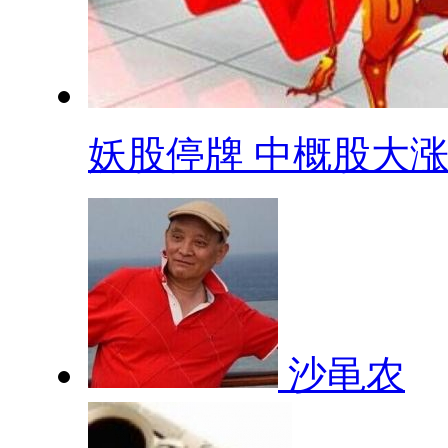
妖股停牌 中概股大涨 .
沙黾农