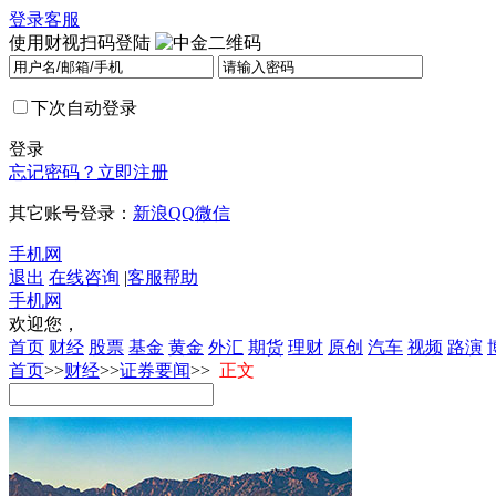
登录
客服
使用财视扫码登陆
下次自动登录
登录
忘记密码？
立即注册
其它账号登录：
新浪
QQ
微信
手机网
退出
在线咨询
|
客服帮助
手机网
欢迎您，
首页
财经
股票
基金
黄金
外汇
期货
理财
原创
汽车
视频
路演
首页
>>
财经
>>
证券要闻
>>
正文