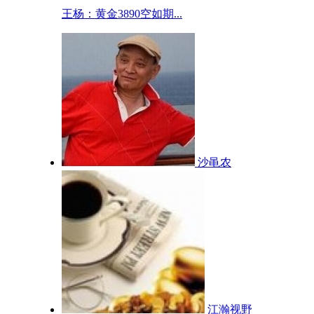
王杨：黄金3890空如期...
沙黾农
江瀚视野