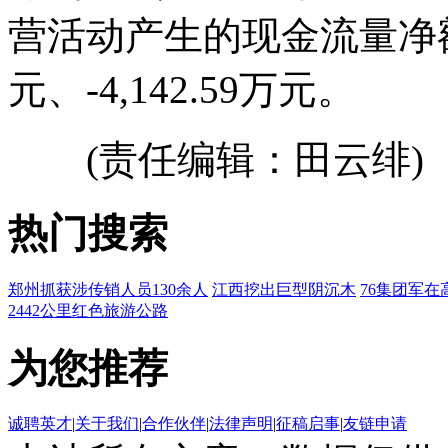
营活动产生的现金流量净额为3
元、-4,142.59万元。
(责任编辑：田云绯)
热门搜索
郑州抓获涉传销人员130余人
江西挖出巨型阴沉木
76集团军在
2442公里红色旅游公路
为您推荐
诚聘英才
|
关于我们
|
合作伙伴
|
法律声明
|
征稿启事
|
友链申请