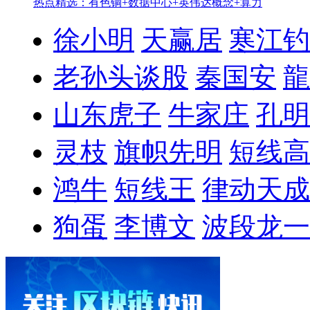
热点精选：有色铜+数据中心+英伟达概念+算力
徐小明
天赢居
寒江钓
老孙头谈股
秦国安
龍
山东虎子
牛家庄
孔明
灵枝
旗帜先明
短线高
鸿牛
短线王
律动天成
狗蛋
李博文
波段龙一