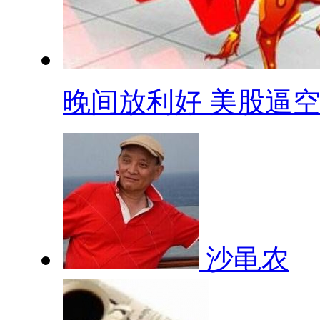
晚间放利好 美股逼空 .
沙黾农