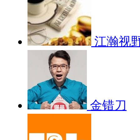
江瀚视
金错刀