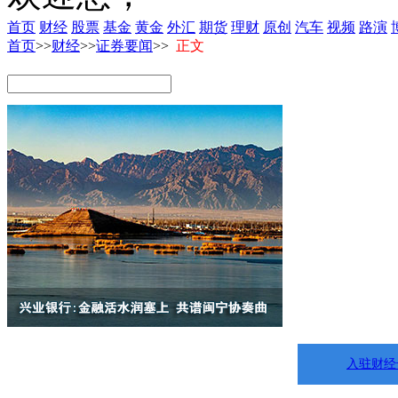
首页
财经
股票
基金
黄金
外汇
期货
理财
原创
汽车
视频
路演
首页
>>
财经
>>
证券要闻
>>
正文
入驻财经