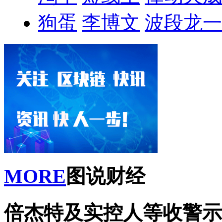
狗蛋
李博文
波段龙一
MORE
图说财经
倍杰特及实控人等收警示函