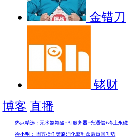
金错刀
铑财
博客
直播
热点精选：无水氢氟酸+AI服务器+光通信+稀土永磁
徐小明： 周五操作策略
消化获利盘后重回升势