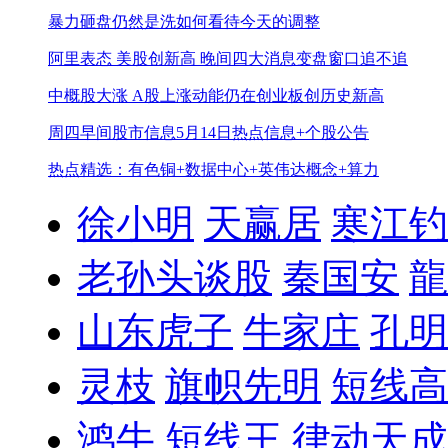
暴力砸盘仍然是洗
如何看待今天的调整
阿里表态 美股创新高 晚间四大消息
变盘窗口追不追
中概股大涨 A股上涨动能仍在
创业板创历史新高
周四早间股市信息
5月14日热点信息+个股公告
热点精选：有色铜+数据中心+英伟达概念+算力
徐小明
天赢居
寒江钓
老孙头谈股
秦国安
龍
山东虎子
牛家庄
孔明
灵枝
旗帜先明
短线高
鸿牛
短线王
律动天成