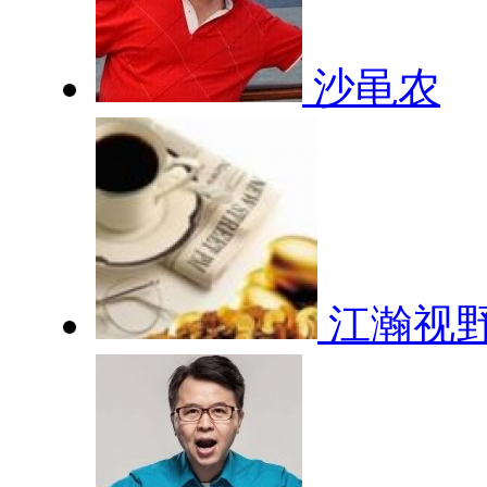
沙黾农
江瀚视