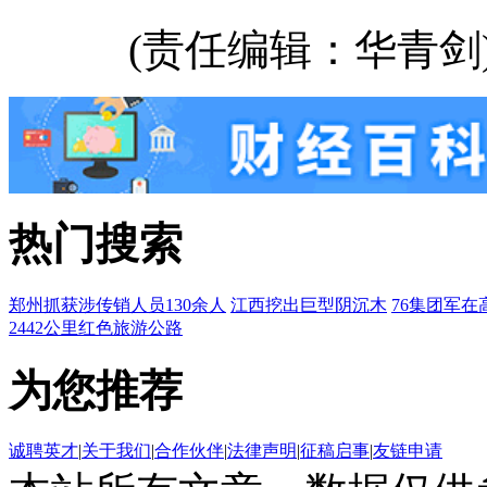
(责任编辑：华青剑
热门搜索
郑州抓获涉传销人员130余人
江西挖出巨型阴沉木
76集团军在
2442公里红色旅游公路
为您推荐
诚聘英才
|
关于我们
|
合作伙伴
|
法律声明
|
征稿启事
|
友链申请