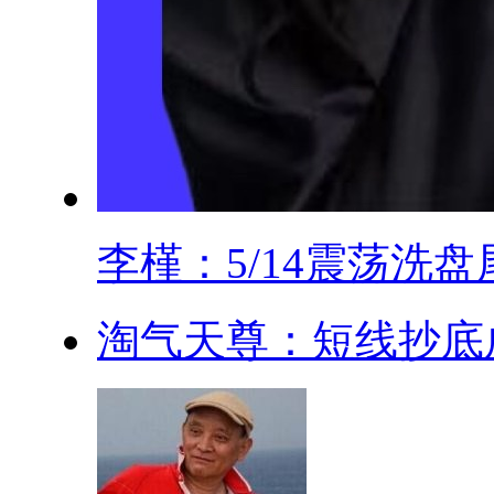
李槿：5/14震荡洗盘尾.
淘气天尊：短线抄底成功