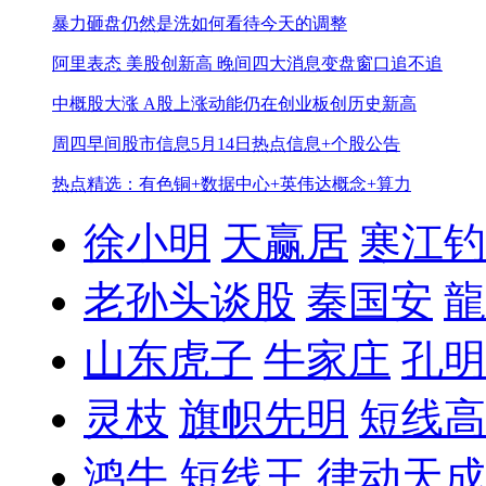
暴力砸盘仍然是洗
如何看待今天的调整
阿里表态 美股创新高 晚间四大消息
变盘窗口追不追
中概股大涨 A股上涨动能仍在
创业板创历史新高
周四早间股市信息
5月14日热点信息+个股公告
热点精选：有色铜+数据中心+英伟达概念+算力
徐小明
天赢居
寒江钓
老孙头谈股
秦国安
龍
山东虎子
牛家庄
孔明
灵枝
旗帜先明
短线高
鸿牛
短线王
律动天成