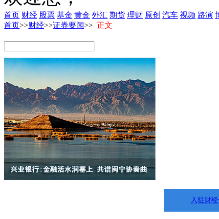
首页
财经
股票
基金
黄金
外汇
期货
理财
原创
汽车
视频
路演
首页
>>
财经
>>
证券要闻
>>
正文
入驻财经