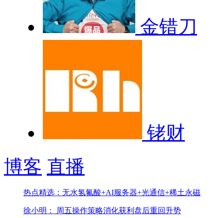
金错刀
铑财
博客
直播
热点精选：无水氢氟酸+AI服务器+光通信+稀土永磁
徐小明： 周五操作策略
消化获利盘后重回升势