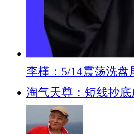
李槿：5/14震荡洗盘尾.
淘气天尊：短线抄底成功