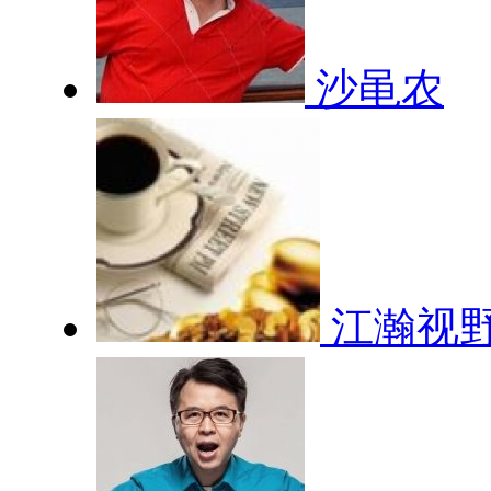
沙黾农
江瀚视