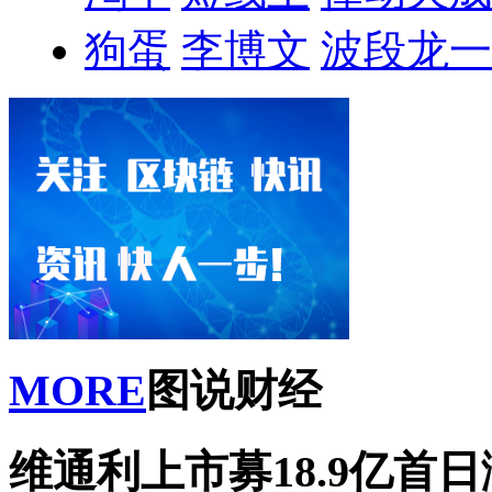
狗蛋
李博文
波段龙一
MORE
图说财经
维通利上市募18.9亿首日