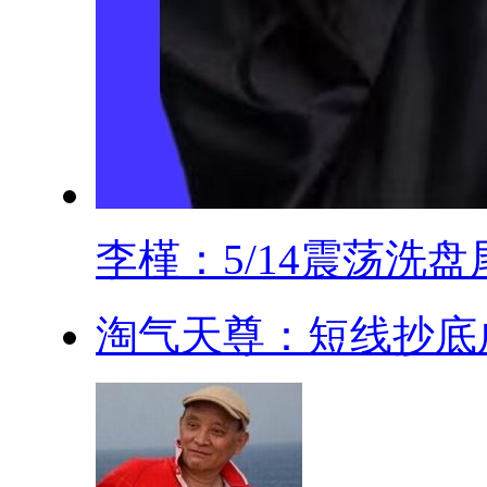
李槿：5/14震荡洗盘尾.
淘气天尊：短线抄底成功