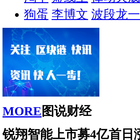
狗蛋
李博文
波段龙一
MORE
图说财经
锐翔智能上市募4亿首日涨