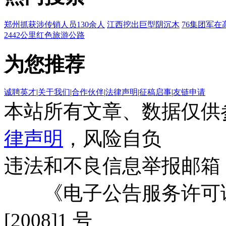
郑州抓获涉传销人员130余人
江西挖出巨型阴沉木
76集团军在
2442公里红色旅游公路
为您推荐
诚聘英才
|
关于我们
|
合作伙伴
|
法律声明
|
征稿启事
|
友链申请
本站所有文章、数据仅供
律声明
，风险自负
违法和不良信息举报邮箱
《电子公告服务许可证
[2008]1 号