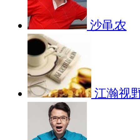
沙黾农
江瀚视