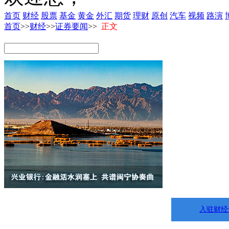
首页
财经
股票
基金
黄金
外汇
期货
理财
原创
汽车
视频
路演
首页
>>
财经
>>
证券要闻
>>
正文
入驻财经