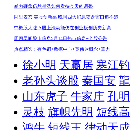
暴力砸盘仍然是洗
如何看待今天的调整
阿里表态 美股创新高 晚间四大消息
变盘窗口追不追
中概股大涨 A股上涨动能仍在
创业板创历史新高
周四早间股市信息
5月14日热点信息+个股公告
热点精选：有色铜+数据中心+英伟达概念+算力
徐小明
天赢居
寒江钓
老孙头谈股
秦国安
龍
山东虎子
牛家庄
孔明
灵枝
旗帜先明
短线高
鸿牛
短线王
律动天成