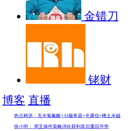
金错刀
铑财
博客
直播
热点精选：无水氢氟酸+AI服务器+光通信+稀土永磁
徐小明： 周五操作策略
消化获利盘后重回升势