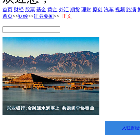
首页
财经
股票
基金
黄金
外汇
期货
理财
原创
汽车
视频
路演
首页
>>
财经
>>
证券要闻
>>
正文
入驻财经