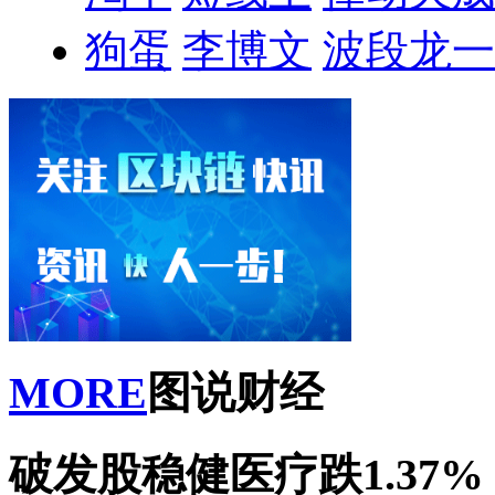
狗蛋
李博文
波段龙一
MORE
图说财经
破发股稳健医疗跌1.37% 