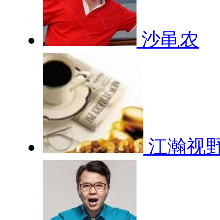
沙黾农
江瀚视