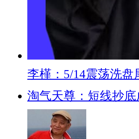
李槿：5/14震荡洗盘尾.
淘气天尊：短线抄底成功