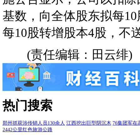
基数，向全体股东拟每10股
每10股转增股本4股，不
(责任编辑：田云绯)
热门搜索
郑州抓获涉传销人员130余人
江西挖出巨型阴沉木
76集团军在
2442公里红色旅游公路