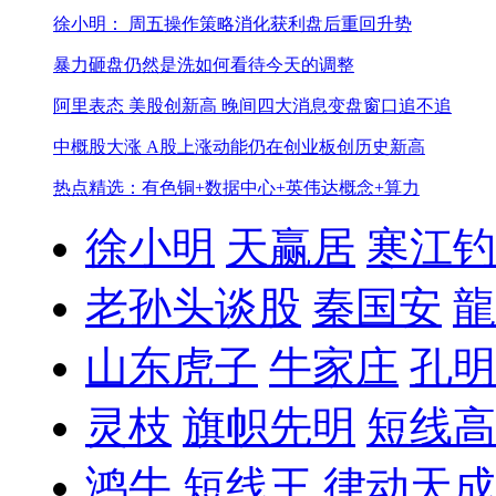
徐小明： 周五操作策略
消化获利盘后重回升势
暴力砸盘仍然是洗
如何看待今天的调整
阿里表态 美股创新高 晚间四大消息
变盘窗口追不追
中概股大涨 A股上涨动能仍在
创业板创历史新高
热点精选：有色铜+数据中心+英伟达概念+算力
徐小明
天赢居
寒江钓
老孙头谈股
秦国安
龍
山东虎子
牛家庄
孔明
灵枝
旗帜先明
短线高
鸿牛
短线王
律动天成