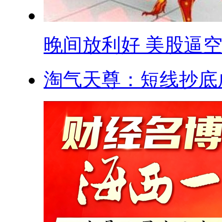
晚间放利好 美股逼空 .
淘气天尊：短线抄底成功