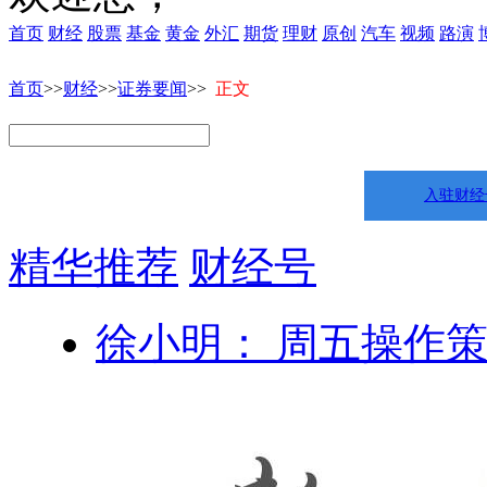
首页
财经
股票
基金
黄金
外汇
期货
理财
原创
汽车
视频
路演
首页
>>
财经
>>
证券要闻
>>
正文
入驻财经
精华推荐
财经号
徐小明： 周五操作策