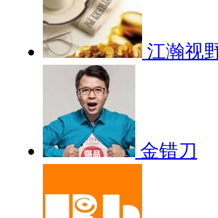
江瀚视
金错刀