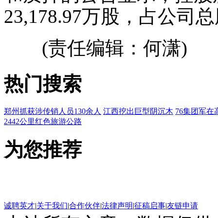
23,178.97万股，占公司总
(责任编辑：何潇)
热门搜索
郑州抓获涉传销人员130余人
江西挖出巨型阴沉木
76集团军在
2442公里红色旅游公路
为您推荐
诚聘英才
|
关于我们
|
合作伙伴
|
法律声明
|
征稿启事
|
友链申请