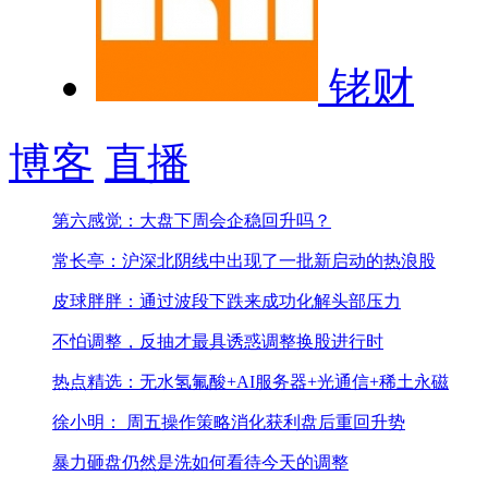
铑财
博客
直播
第六感觉：大盘下周会企稳回升吗？
常长亭：沪深北阴线中出现了一批新启动的热浪股
皮球胖胖：通过波段下跌来成功化解头部压力
不怕调整，反抽才最具诱惑
调整换股进行时
热点精选：无水氢氟酸+AI服务器+光通信+稀土永磁
徐小明： 周五操作策略
消化获利盘后重回升势
暴力砸盘仍然是洗
如何看待今天的调整