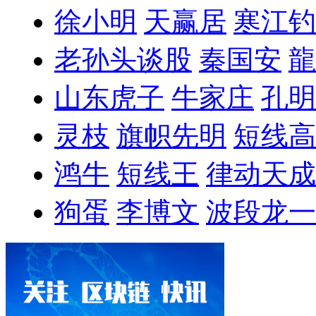
徐小明
天赢居
寒江钓
老孙头谈股
秦国安
龍
山东虎子
牛家庄
孔明
灵枝
旗帜先明
短线高
鸿牛
短线王
律动天成
狗蛋
李博文
波段龙一