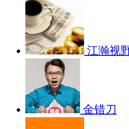
江瀚视
金错刀