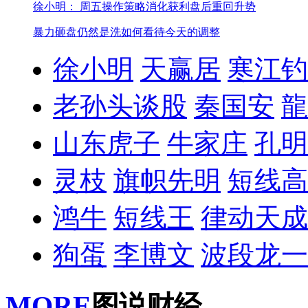
徐小明： 周五操作策略
消化获利盘后重回升势
暴力砸盘仍然是洗
如何看待今天的调整
徐小明
天赢居
寒江钓
老孙头谈股
秦国安
龍
山东虎子
牛家庄
孔明
灵枝
旗帜先明
短线高
鸿牛
短线王
律动天成
狗蛋
李博文
波段龙一
MORE
图说财经