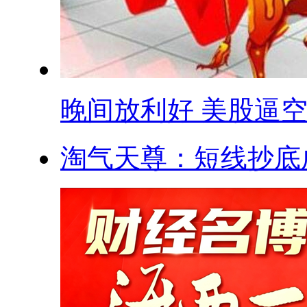
晚间放利好 美股逼空 .
淘气天尊：短线抄底成功