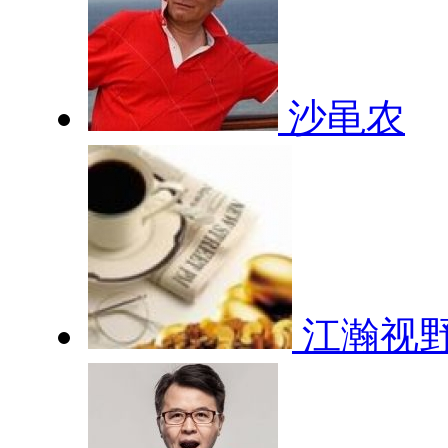
沙黾农
江瀚视