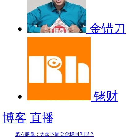
金错刀
铑财
博客
直播
第六感觉：大盘下周会企稳回升吗？