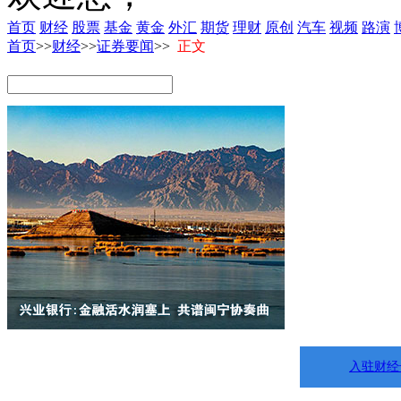
首页
财经
股票
基金
黄金
外汇
期货
理财
原创
汽车
视频
路演
首页
>>
财经
>>
证券要闻
>>
正文
入驻财经