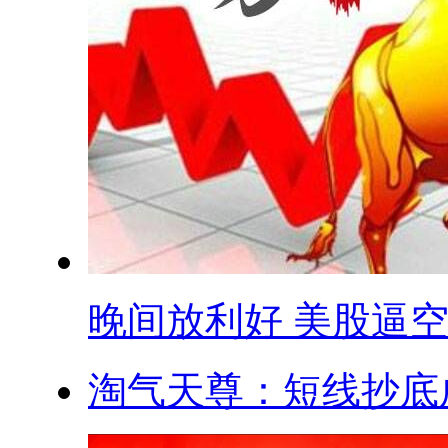
晚间放利好 美股逼空 .
淘气天尊：短线抄底成功