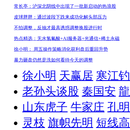
常长亭：沪深北阴线中出现了一批新启动的热浪股
皮球胖胖：通过波段下跌来成功化解头部压力
不怕调整，反抽才最具诱惑
调整换股进行时
热点精选：无水氢氟酸+AI服务器+光通信+稀土永磁
徐小明： 周五操作策略
消化获利盘后重回升势
暴力砸盘仍然是洗
如何看待今天的调整
徐小明
天赢居
寒江钓
老孙头谈股
秦国安
龍
山东虎子
牛家庄
孔明
灵枝
旗帜先明
短线高