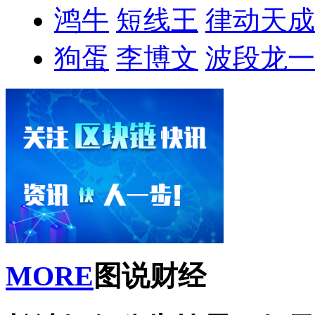
鸿牛
短线王
律动天成
狗蛋
李博文
波段龙一
MORE
图说财经