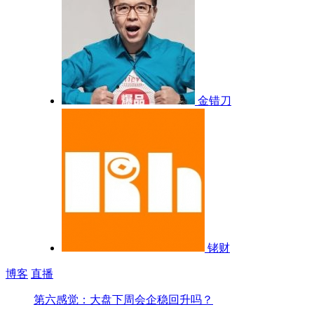
金错刀
铑财
博客
直播
第六感觉：大盘下周会企稳回升吗？