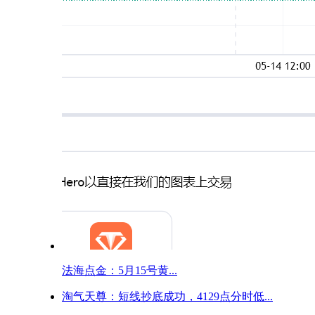
法海点金：5月15号黄...
淘气天尊：短线抄底成功，4129点分时低...