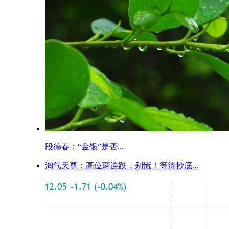
段德春：“金银”是否...
淘气天尊：高位两连跌，别慌！等待抄底...