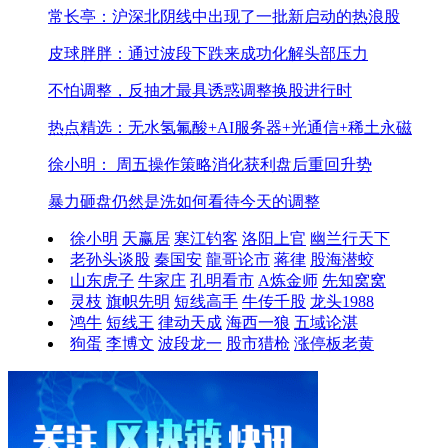
常长亭：沪深北阴线中出现了一批新启动的热浪股
皮球胖胖：通过波段下跌来成功化解头部压力
不怕调整，反抽才最具诱惑
调整换股进行时
热点精选：无水氢氟酸+AI服务器+光通信+稀土永磁
徐小明： 周五操作策略
消化获利盘后重回升势
暴力砸盘仍然是洗
如何看待今天的调整
徐小明
天赢居
寒江钓客
洛阳上官
幽兰行天下
老孙头谈股
秦国安
龍哥论市
蒋律
股海潜蛟
山东虎子
牛家庄
孔明看市
A炼金师
先知窝窝
灵枝
旗帜先明
短线高手
牛传千股
龙头1988
鸿牛
短线王
律动天成
海西一狼
五域论湛
狗蛋
李博文
波段龙一
股市猎枪
涨停板老黄