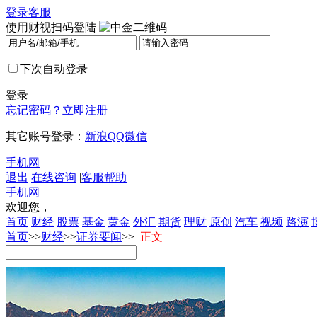
登录
客服
使用财视扫码登陆
下次自动登录
登录
忘记密码？
立即注册
其它账号登录：
新浪
QQ
微信
手机网
退出
在线咨询
|
客服帮助
手机网
欢迎您，
首页
财经
股票
基金
黄金
外汇
期货
理财
原创
汽车
视频
路演
首页
>>
财经
>>
证券要闻
>>
正文