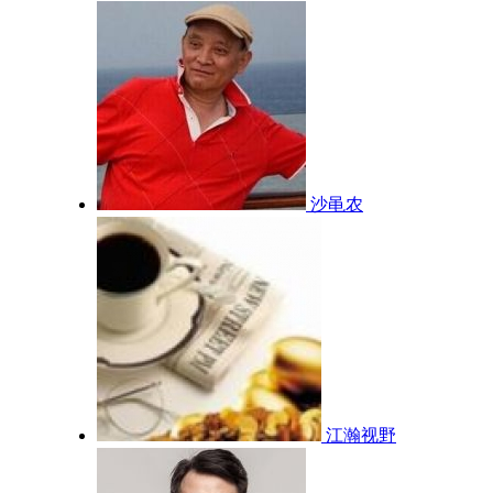
沙黾农
江瀚视野