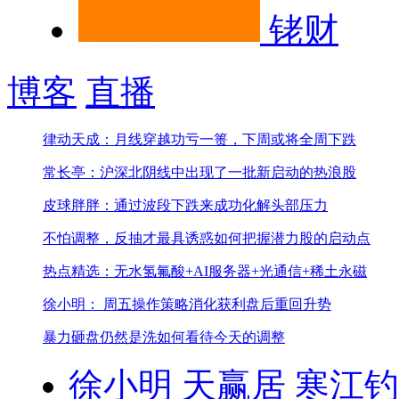
铑财
博客
直播
律动天成：月线穿越功亏一篑，下周或将全周下跌
常长亭：沪深北阴线中出现了一批新启动的热浪股
皮球胖胖：通过波段下跌来成功化解头部压力
不怕调整，反抽才最具诱惑
如何把握潜力股的启动点
热点精选：无水氢氟酸+AI服务器+光通信+稀土永磁
徐小明： 周五操作策略
消化获利盘后重回升势
暴力砸盘仍然是洗
如何看待今天的调整
徐小明
天赢居
寒江钓