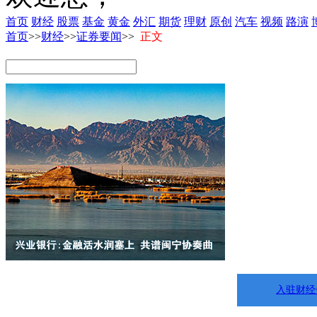
首页
财经
股票
基金
黄金
外汇
期货
理财
原创
汽车
视频
路演
首页
>>
财经
>>
证券要闻
>>
正文
入驻财经