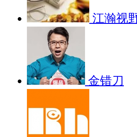
江瀚视
金错刀