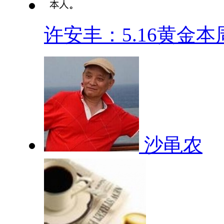
许安丰：5.16黄金本周.
沙黾农