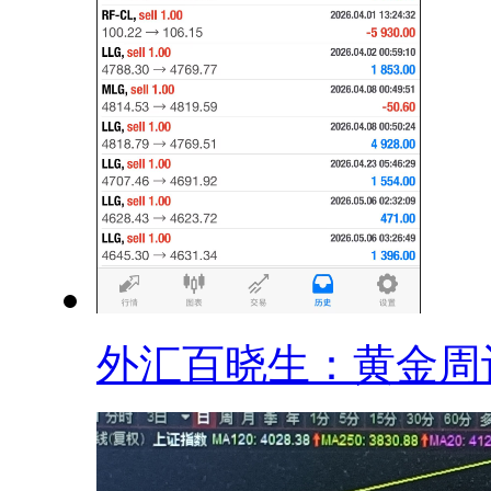
外汇百晓生：黄金周评.