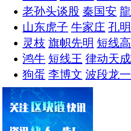
老孙头谈股
秦国安
龍
山东虎子
牛家庄
孔明
灵枝
旗帜先明
短线高
鸿牛
短线王
律动天成
狗蛋
李博文
波段龙一