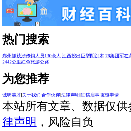
热门搜索
郑州抓获涉传销人员130余人
江西挖出巨型阴沉木
76集团军在
2442公里红色旅游公路
为您推荐
诚聘英才
|
关于我们
|
合作伙伴
|
法律声明
|
征稿启事
|
友链申请
本站所有文章、数据仅供
律声明
，风险自负