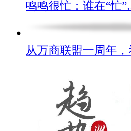
鸣鸣很忙：谁在“忙”..
从万商联盟一周年，看.