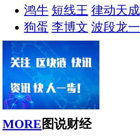
鸿牛
短线王
律动天成
狗蛋
李博文
波段龙一
MORE
图说财经