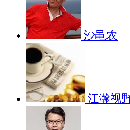
沙黾农
江瀚视