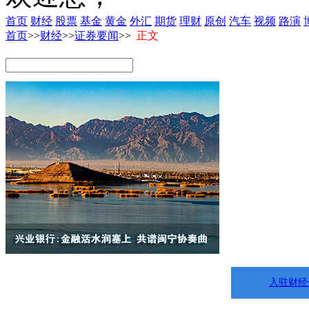
首页
财经
股票
基金
黄金
外汇
期货
理财
原创
汽车
视频
路演
首页
>>
财经
>>
证券要闻
>>
正文
入驻财经