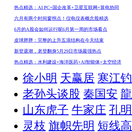
热点精选：AI PC+国企改革+卫星互联网+算电协同
六月有两个时间窗拐点！
仪电仪表概念股精选
6月的A股会如何运行呢
6月第一周的市场看点
皮球胖胖：完整的上升五浪结构在今天结束
新登退潮，老登翻身
5月29日市场最强热点
热点精选：水利建设+海洋医药+AI智能体+太空经济
徐小明
天赢居
寒江钓
老孙头谈股
秦国安
龍
山东虎子
牛家庄
孔明
灵枝
旗帜先明
短线高